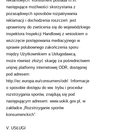
reklamowych. Konsument posiada m.in.
następujące możliwości skorzystania z
pozasądowych sposobów rozpatrywania
reklamacji i dochodzenia roszczeń: jest
uprawniony do zwrócenia się do wojewódzkiego
inspektora Inspekcji Handlowej z wnioskiem o
wszczęcie postępowania mediacyjnego w
sprawie polubownego zakończenia sporu
między Użytkownikiem a Usługodawcą.
może również złożyć skargę za pośrednictwem
unijnej platformy internetowej ODR, dostępnej
pod adresem:
http://ec.europa.eu/consumers/odr/. Informacje
o sposobie dostępu do ww. trybu i procedur
rozstrzygania sporów, znajdują się pod
następującym adresem: www.uokik.gov.pl, w
zakładce „Rozstrzyganie sporów
konsumenckich”.
V. USŁUGI