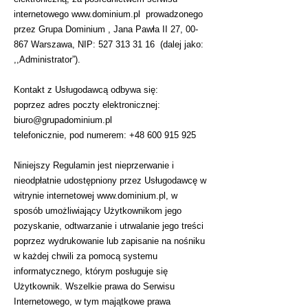
internetowego
www.dominium.pl
prowadzonego
przez
Grupa Dominium ,
Jana Pawła II 27, 00-
867 Warszawa, NIP:
527 313 31 16
(dalej jako:
,,Administrator”).
Kontakt z Usługodawcą odbywa się:
poprzez adres poczty elektronicznej:
biuro@grupadominium.pl
telefonicznie, pod numerem: +48 600 915 925
Niniejszy Regulamin jest nieprzerwanie i
nieodpłatnie udostępniony przez Usługodawcę w
witrynie internetowej
www.dominium.pl
, w
sposób umożliwiający Użytkownikom jego
pozyskanie, odtwarzanie i utrwalanie jego treści
poprzez wydrukowanie lub zapisanie na nośniku
w każdej chwili za pomocą systemu
informatycznego, którym posługuje się
Użytkownik. Wszelkie prawa do Serwisu
Internetowego, w tym majątkowe prawa