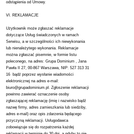
odstąpienia od Umowy.
VI. REKLAMACJE
Użytkownik może zgłaszać reklamacje
dotyczące Usług świadczonych w ramach
Serwisu, a w szczególności ich niewykonania
lub nienależytego wykonania. Reklamacje
można zgłaszać pisemnie, w formie listu
poleconego, na adres:
Grupa Dominium ,
Jana
Pawła II 27, 00-867 Warszawa, NIP:
527 313 31
16
bądź poprzez wysłanie wiadomości
elektronicznej na adres e-mail:
biuro@grupadominium.pl
. Zgłoszenie reklamacji
powinno zawierać oznaczenie osoby
zgłaszającej reklamację (imię i nazwisko bądź
nazwę firmy, adres zamieszkania lub siedziby,
adres e-mail) oraz opis zdarzenia będącego
przyczyną reklamacji. Usługodawca
zobowiązuje się do rozpatrzenia każdej
reklamacji w terminie do 30 dni, a gdyby to nie