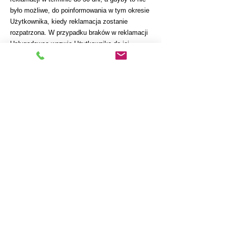
było możliwe, do poinformowania w tym okresie
Użytkownika, kiedy reklamacja zostanie
rozpatrzona. W przypadku braków w reklamacji
Usługodawca wezwie Użytkownika do jej
uzupełnienia w niezbędnym zakresie w terminie
7 dni, od daty otrzymania wezwania przez
Użytkownika.
VII. OCHRONA DANYCH OSOBOWYCH
Podane przez Użytkowników dane osobowe
Usługodawca zbiera i przetwarza zgodnie z
obowiązującymi przepisami prawa oraz zgodnie
z Polityką Prywatności, dostępną w Serwisie.
VIII. POSTANOWIENIA KOŃCOWE
Wyłącznym źródłem zobowiązań Usługodawcy
jest niniejszy Regulamin oraz bezwzględnie
obowiązujące przepisy prawa. Regulamin jest