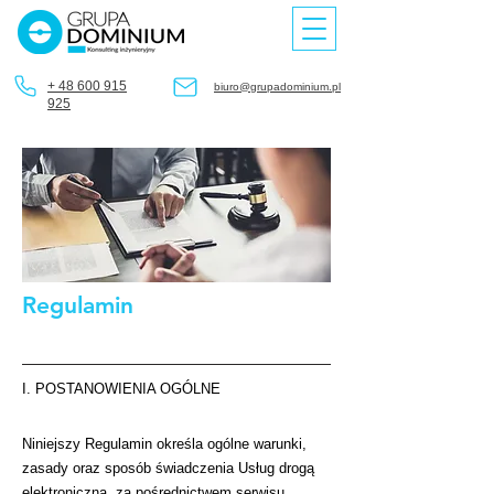
+ 48 600 915
biuro@grupadominium.pl
925
Regulamin
I. POSTANOWIENIA OGÓLNE
Niniejszy Regulamin określa ogólne warunki,
zasady oraz sposób świadczenia Usług drogą
elektroniczną, za pośrednictwem serwisu